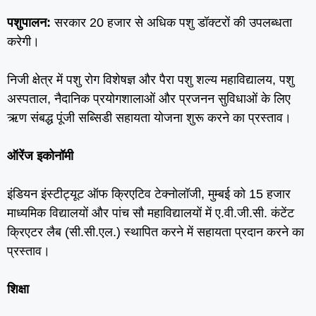
पशुपालन:
सरकार 20 हजार से अधिक पशु डॉक्‍टरों की उपलब्‍धता
करेगी।
नि‍जी क्षेत्र में पशु रोग विशेषज्ञ और पैरा पशु शल्‍य महाविद्यालय, पशु
अस्‍पताल, नैदानिक प्रयोगशालाओं और प्रजनन सुविधाओं के लिए
ऋण संबद्ध पूंजी सब्सिडी सहायता योजना शुरू करने का प्रस्‍ताव।
ऑरेंज इकोनॉमी
इंडियन इंस्‍टीट्यूट ऑफ क्रिएटिव टेक्‍नोलॉजी, मुम्‍बई को 15 हजार
माध्‍यमिक विद्यालयों और पांच सौ महाविद्यालयों में ए.वी.जी.सी. कंटेंट
क्रिएटर लैब (सी.सी.एल.) स्‍थापित करने में सहायता प्रदान करने का
प्रस्‍ताव।
शिक्षा