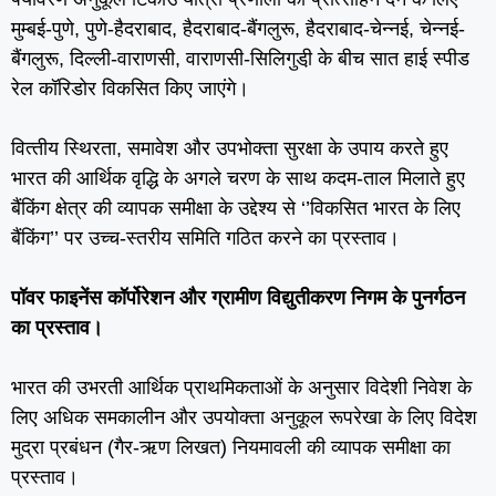
मुम्‍बई-पुणे, पुणे-हैदराबाद, हैदराबाद-बैंगलुरू, हैदराबाद-चेन्‍नई, चेन्‍नई-
बैंगलुरू, दिल्‍ली-वाराणसी, वाराणसी-सिलिगुडी़ के बीच सात हाई स्‍पीड
रेल कॉरिडोर विकसित किए जाएंगे।
वित्‍तीय स्‍थि‍रता, समावेश और उपभोक्‍ता सुरक्षा के उपाय करते हुए
भारत की आर्थिक वृद्धि के अगले चरण के साथ कदम-ताल मिलाते हुए
बैंकिंग क्षेत्र की व्‍यापक समीक्षा के उद्देश्‍य से ‘’विकसित भारत के लिए
बैंकिंग’’ पर उच्‍च-स्‍तरीय समिति गठित करने का प्रस्‍ताव।
पॉवर फाइनेंस कॉर्पोरेशन और ग्रामीण विद्युतीकरण निगम के पुनर्गठन
का प्रस्‍ताव।
भारत की उभरती आर्थिक प्राथमिकताओं के अनुसार विदेशी निवेश के
लिए अधिक समकालीन और उपयोक्‍ता अनुकूल रूपरेखा के लिए विदेश
मुद्रा प्रबंधन (गैर-ऋण लिखत) नियमावली की व्‍यापक समीक्षा का
प्रस्‍ताव।