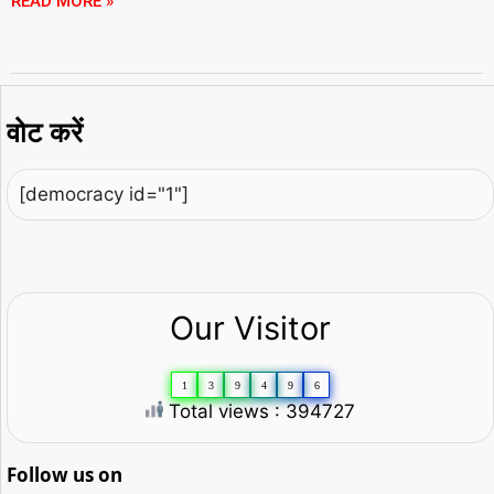
READ MORE »
वोट करें
[democracy id="1"]
Our Visitor
1
3
9
4
9
6
Total views : 394727
Follow us on