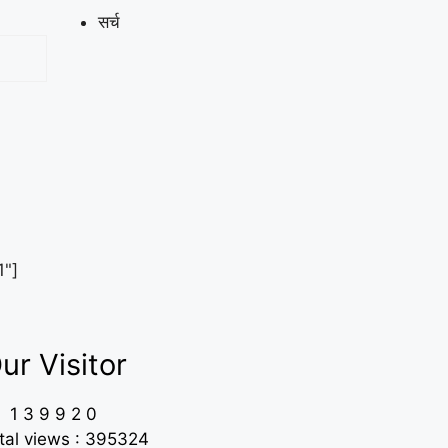
सर्च
1"]
ur Visitor
1
3
9
9
2
0
tal views : 395324