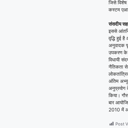
जिसे विशेष
कस्टम एआई
संसदीय सह
इससे आंतरि
वृद्धि हुई
अनुवादक पू
उपकरण के रू
विधायी संदर्
नैतिकता से
लोकतांत्रि
अंतिम अभ्युक
अनुप्रयोग 
किया। गौरत
बार आयोजि
2010 में 
Post V