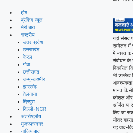
होम
ब्रेकिंग न्यूज़
मेरी बात
राष्ट्रीय
यहां संसद प
उत्तर प्रदेश
सम्मेलन मे
उत्तराखंड
में व्यक्त 
केरल
संबोधन के 
गोवा
विकसित कि
छत्तीसगढ़
भी उल्लेख 
जम्मू-कश्मीर
आवश्यकता क
झारखंड
मानव किसी 
तेलंगाना
कौशल और ज
त्रिपुरा
अर्जित या स
दिल्ली-NCR
लिए जा सकत
अंतर्राष्ट्रीय
भीतर गहराई
मुजफ्फरनगर
यह वाद-विवा
गाजियाबाद