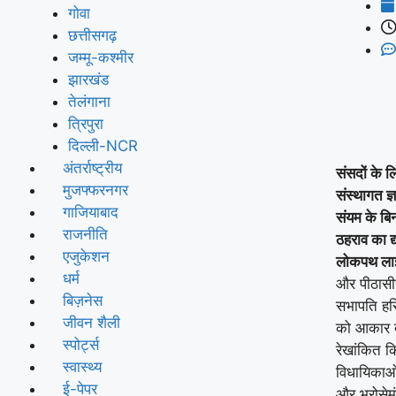
गोवा
छत्तीसगढ़
जम्मू-कश्मीर
झारखंड
तेलंगाना
त्रिपुरा
दिल्ली-NCR
अंतर्राष्ट्रीय
संसदों के लि
मुजफ्फरनगर
संस्थागत ज्ञ
गाजियाबाद
संयम के बि
राजनीति
ठहराव का द
एजुकेशन
लोकपथ लाइ
धर्म
और पीठासीन
बिज़नेस
सभापति हरिव
जीवन शैली
को आकार देन
स्पोर्ट्स
रेखांकित 
स्वास्थ्य
विधायिकाओं 
ई-पेपर
और भरोसेम