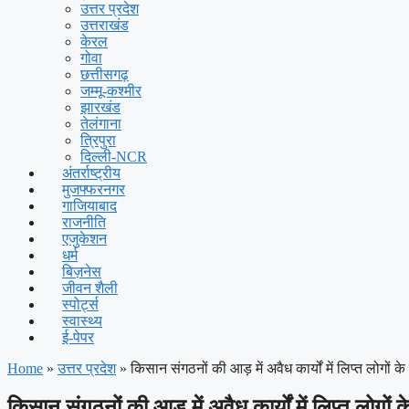
उत्तर प्रदेश
उत्तराखंड
केरल
गोवा
छत्तीसगढ़
जम्मू-कश्मीर
झारखंड
तेलंगाना
त्रिपुरा
दिल्ली-NCR
अंतर्राष्ट्रीय
मुजफ्फरनगर
गाजियाबाद
राजनीति
एजुकेशन
धर्म
बिज़नेस
जीवन शैली
स्पोर्ट्स
स्वास्थ्य
ई-पेपर
Home
»
उत्तर प्रदेश
»
किसान संगठनों की आड़ में अवैध कार्यों में लिप्त लोगों क
किसान संगठनों की आड़ में अवैध कार्यों में लिप्त लोगों