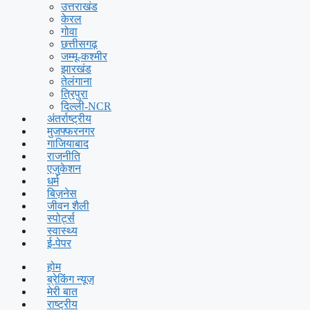
उत्तराखंड
केरल
गोवा
छत्तीसगढ़
जम्मू-कश्मीर
झारखंड
तेलंगाना
त्रिपुरा
दिल्ली-NCR
अंतर्राष्ट्रीय
मुजफ्फरनगर
गाजियाबाद
राजनीति
एजुकेशन
धर्म
बिज़नेस
जीवन शैली
स्पोर्ट्स
स्वास्थ्य
ई-पेपर
होम
ब्रेकिंग न्यूज़
मेरी बात
राष्ट्रीय