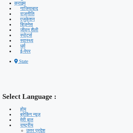
क्राइम
गाजियाबाद
राजनीति
एजुकेशन
बिज़नेस
जीवन शैली
स्पोर्ट्स
स्वास्थ्य
धर्म
ई-पेपर
State
Select Language :
होम
ब्रेकिंग न्यूज़
मेरी बात
राष्ट्रीय
उत्तर प्रदेश