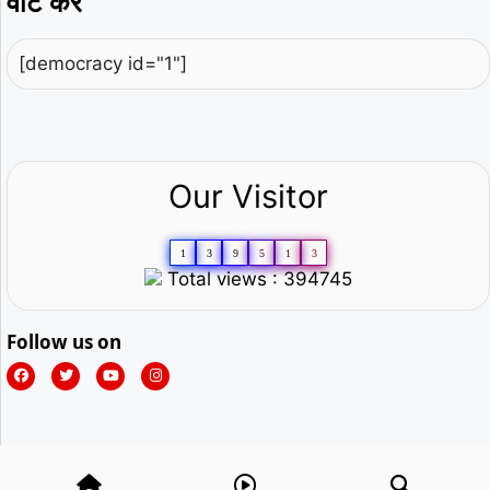
वोट करें
[democracy id="1"]
Our Visitor
1
3
9
5
1
3
Total views : 394745
Follow us on