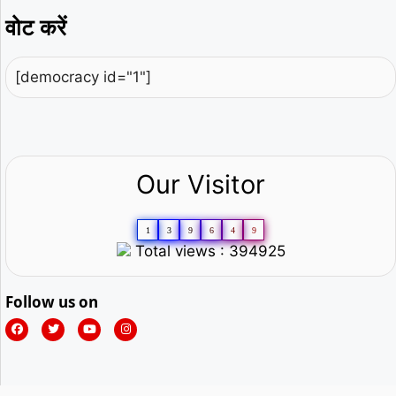
वोट करें
[democracy id="1"]
Our Visitor
1
3
9
6
4
9
Total views : 394925
Follow us on