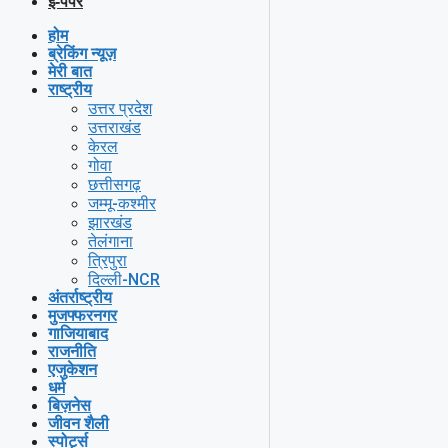
ई-पेपर
होम
ब्रेकिंग न्यूज़
मेरी बात
राष्ट्रीय
उत्तर प्रदेश
उत्तराखंड
केरल
गोवा
छत्तीसगढ़
जम्मू-कश्मीर
झारखंड
तेलंगाना
त्रिपुरा
दिल्ली-NCR
अंतर्राष्ट्रीय
मुजफ्फरनगर
गाजियाबाद
राजनीति
एजुकेशन
धर्म
बिज़नेस
जीवन शैली
स्पोर्ट्स