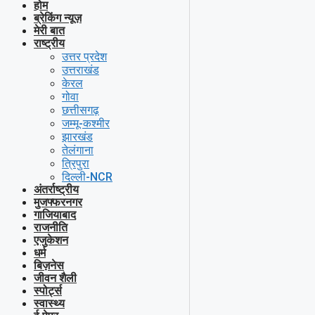
होम
ब्रेकिंग न्यूज़
मेरी बात
राष्ट्रीय
उत्तर प्रदेश
उत्तराखंड
केरल
गोवा
छत्तीसगढ़
जम्मू-कश्मीर
झारखंड
तेलंगाना
त्रिपुरा
दिल्ली-NCR
अंतर्राष्ट्रीय
मुजफ्फरनगर
गाजियाबाद
राजनीति
एजुकेशन
धर्म
बिज़नेस
जीवन शैली
स्पोर्ट्स
स्वास्थ्य