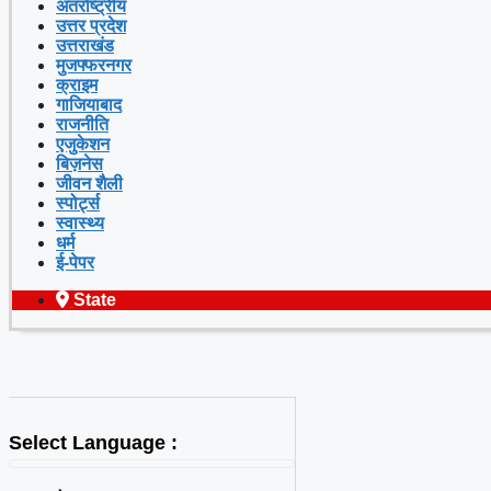
अंतर्राष्ट्रीय
उत्तर प्रदेश
उत्तराखंड
मुजफ्फरनगर
क्राइम
गाजियाबाद
राजनीति
एजुकेशन
बिज़नेस
जीवन शैली
स्पोर्ट्स
स्वास्थ्य
धर्म
ई-पेपर
State
Select Language :