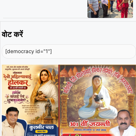
वोट करें
[democracy id="1"]