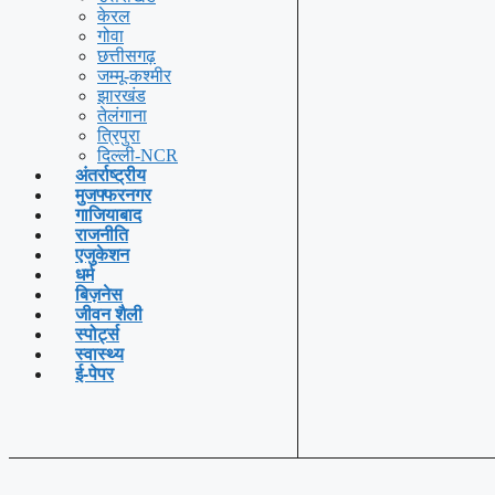
केरल
गोवा
छत्तीसगढ़
जम्मू-कश्मीर
झारखंड
तेलंगाना
त्रिपुरा
दिल्ली-NCR
अंतर्राष्ट्रीय
मुजफ्फरनगर
गाजियाबाद
राजनीति
एजुकेशन
धर्म
बिज़नेस
जीवन शैली
स्पोर्ट्स
स्वास्थ्य
ई-पेपर