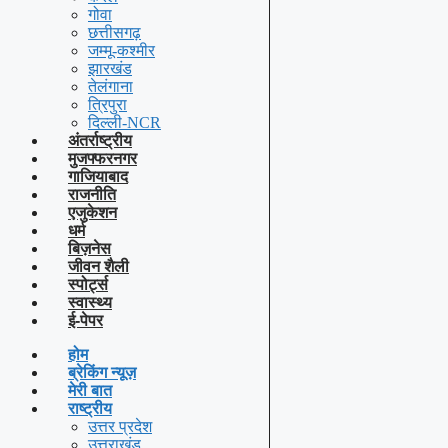
गोवा
छत्तीसगढ़
जम्मू-कश्मीर
झारखंड
तेलंगाना
त्रिपुरा
दिल्ली-NCR
अंतर्राष्ट्रीय
मुजफ्फरनगर
गाजियाबाद
राजनीति
एजुकेशन
धर्म
बिज़नेस
जीवन शैली
स्पोर्ट्स
स्वास्थ्य
ई-पेपर
होम
ब्रेकिंग न्यूज़
मेरी बात
राष्ट्रीय
उत्तर प्रदेश
उत्तराखंड