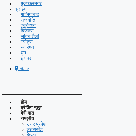
मुजफ्फरनगर
क्राइम
गाजियाबाद
राजनीति
एजुकेशन
बिज़नेस
जीवन शैली
स्पोर्ट्स
स्वास्थ्य
धर्म
ई-पेपर
State
होम
ब्रेकिंग न्यूज़
मेरी बात
राष्ट्रीय
उत्तर प्रदेश
उत्तराखंड
केरल