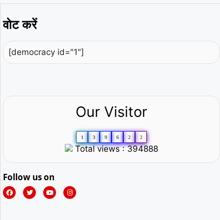
वोट करें
[democracy id="1"]
Our Visitor
1
3
9
6
2
2
Total views : 394888
Follow us on