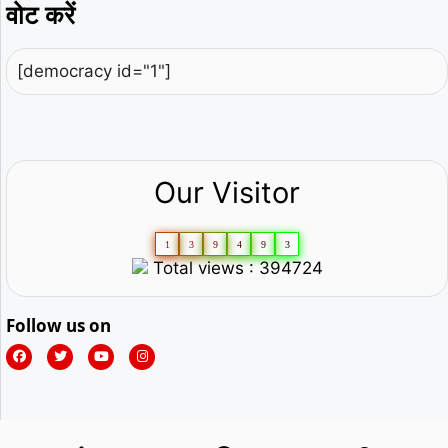
वोट करें
[democracy id="1"]
Our Visitor
1
3
9
4
9
3
Total views : 394724
Follow us on