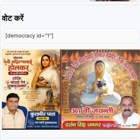
वोट करें
[democracy id="1"]