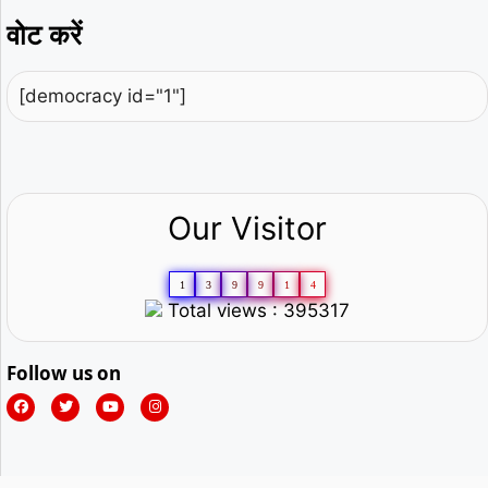
वोट करें
[democracy id="1"]
Our Visitor
1
3
9
9
1
4
Total views : 395317
Follow us on