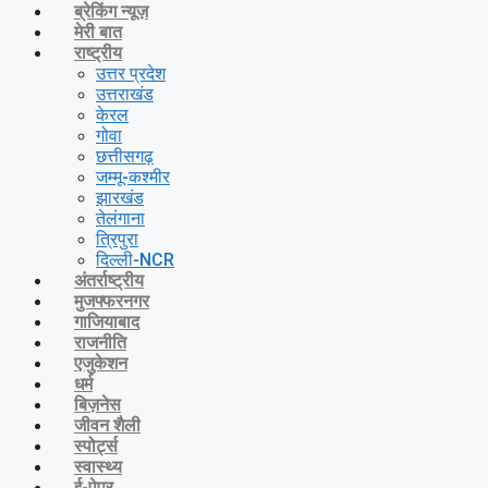
ब्रेकिंग न्यूज़
मेरी बात
राष्ट्रीय
उत्तर प्रदेश
उत्तराखंड
केरल
गोवा
छत्तीसगढ़
जम्मू-कश्मीर
झारखंड
तेलंगाना
त्रिपुरा
दिल्ली-NCR
अंतर्राष्ट्रीय
मुजफ्फरनगर
गाजियाबाद
राजनीति
एजुकेशन
धर्म
बिज़नेस
जीवन शैली
स्पोर्ट्स
स्वास्थ्य
ई-पेपर