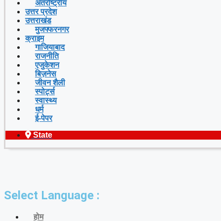
अंतर्राष्ट्रीय
उत्तर प्रदेश
उत्तराखंड
मुजफ्फरनगर
क्राइम
गाजियाबाद
राजनीति
एजुकेशन
बिज़नेस
जीवन शैली
स्पोर्ट्स
स्वास्थ्य
धर्म
ई-पेपर
State
Select Language :
होम