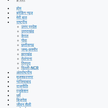
होम
ब्रेकिंग न्यूज़
मेरी बात
राष्ट्रीय
उत्तर प्रदेश
उत्तराखंड
केरल
गोवा
छत्तीसगढ़
जम्मू-कश्मीर
झारखंड
तेलंगाना
त्रिपुरा
दिल्ली-NCR
अंतर्राष्ट्रीय
मुजफ्फरनगर
गाजियाबाद
राजनीति
एजुकेशन
धर्म
बिज़नेस
जीवन शैली