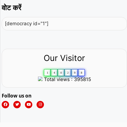
वोट करें
[democracy id="1"]
Our Visitor
1
4
0
2
9
8
Total views : 395815
Follow us on