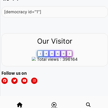
[democracy id="1"]
Our Visitor
1
4
0
6
0
3
Total views : 396164
Follow us on