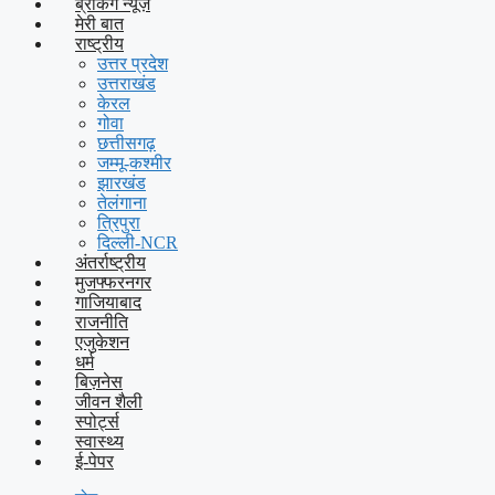
ब्रेकिंग न्यूज़
मेरी बात
राष्ट्रीय
उत्तर प्रदेश
उत्तराखंड
केरल
गोवा
छत्तीसगढ़
जम्मू-कश्मीर
झारखंड
तेलंगाना
त्रिपुरा
दिल्ली-NCR
अंतर्राष्ट्रीय
मुजफ्फरनगर
गाजियाबाद
राजनीति
एजुकेशन
धर्म
बिज़नेस
जीवन शैली
स्पोर्ट्स
स्वास्थ्य
ई-पेपर