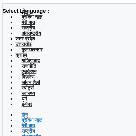
Select Language :
होम
ब्रेकिंग न्यूज़
मेरी बात
राष्ट्रीय
अंतर्राष्ट्रीय
उत्तर प्रदेश
उत्तराखंड
मुजफ्फरनगर
क्राइम
गाजियाबाद
राजनीति
एजुकेशन
बिज़नेस
जीवन शैली
स्पोर्ट्स
स्वास्थ्य
धर्म
ई-पेपर
होम
ब्रेकिंग न्यूज़
मेरी बात
राष्ट्रीय