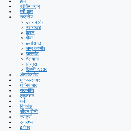
होम
ब्रेकिंग न्यूज़
मेरी बात
राष्ट्रीय
उत्तर प्रदेश
उत्तराखंड
केरल
गोवा
छत्तीसगढ़
जम्मू-कश्मीर
झारखंड
तेलंगाना
त्रिपुरा
दिल्ली-NCR
अंतर्राष्ट्रीय
मुजफ्फरनगर
गाजियाबाद
राजनीति
एजुकेशन
धर्म
बिज़नेस
जीवन शैली
स्पोर्ट्स
स्वास्थ्य
ई-पेपर