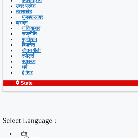
अंतर्राष्ट्रीय
उत्तर प्रदेश
उत्तराखंड
मुजफ्फरनगर
क्राइम
गाजियाबाद
राजनीति
एजुकेशन
बिज़नेस
जीवन शैली
स्पोर्ट्स
स्वास्थ्य
धर्म
ई-पेपर
State
Select Language :
होम