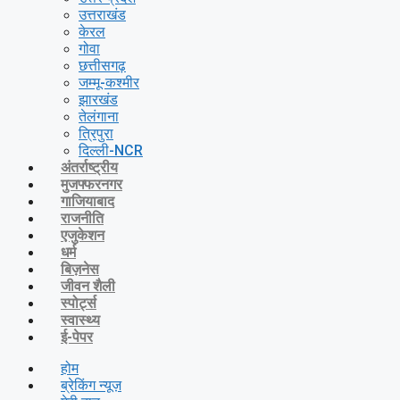
उत्तराखंड
केरल
गोवा
छत्तीसगढ़
जम्मू-कश्मीर
झारखंड
तेलंगाना
त्रिपुरा
दिल्ली-NCR
अंतर्राष्ट्रीय
मुजफ्फरनगर
गाजियाबाद
राजनीति
एजुकेशन
धर्म
बिज़नेस
जीवन शैली
स्पोर्ट्स
स्वास्थ्य
ई-पेपर
होम
ब्रेकिंग न्यूज़