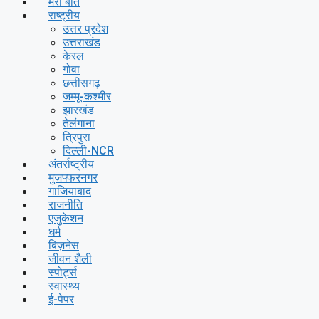
मेरी बात
राष्ट्रीय
उत्तर प्रदेश
उत्तराखंड
केरल
गोवा
छत्तीसगढ़
जम्मू-कश्मीर
झारखंड
तेलंगाना
त्रिपुरा
दिल्ली-NCR
अंतर्राष्ट्रीय
मुजफ्फरनगर
गाजियाबाद
राजनीति
एजुकेशन
धर्म
बिज़नेस
जीवन शैली
स्पोर्ट्स
स्वास्थ्य
ई-पेपर