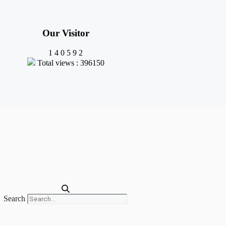
Our Visitor
1
4
0
5
9
2
Total views : 396150
Search