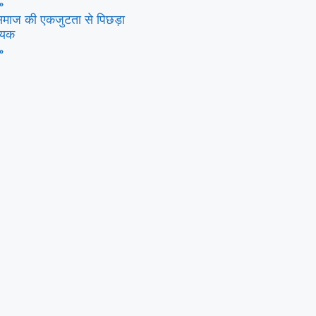
»
ा समाज की एकजुटता से पिछड़ा
णायक
»