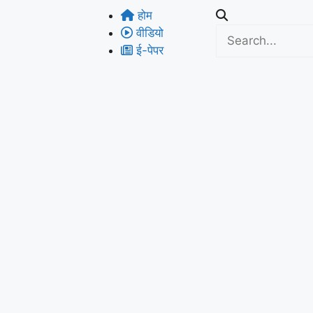
होम
वीडियो
ई-पेपर