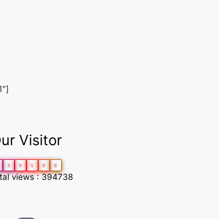
1"]
ur Visitor
3
9
5
0
6
tal views : 394738