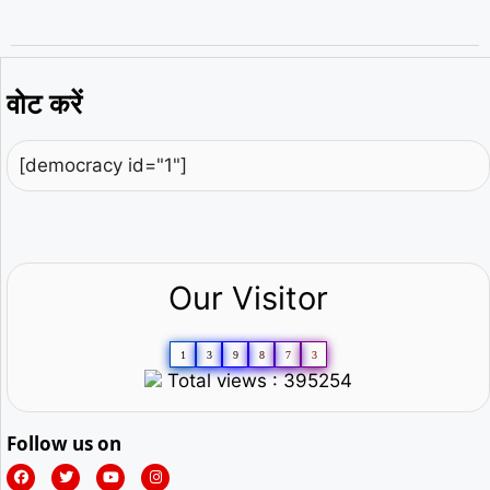
वोट करें
[democracy id="1"]
Our Visitor
1
3
9
8
7
3
Total views : 395254
Follow us on