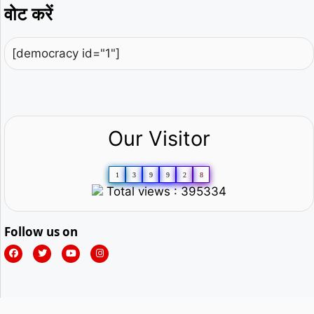
वोट करें
[democracy id="1"]
Our Visitor
1
3
9
9
2
8
Total views : 395334
Follow us on