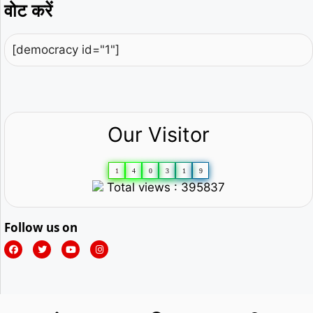
वोट करें
[democracy id="1"]
Our Visitor
1
4
0
3
1
9
Total views : 395837
Follow us on