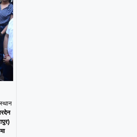
 स्थान
ारदेन
ापुर)
दीमा