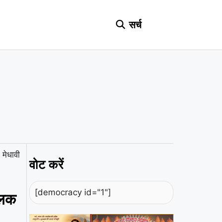
सर्च
मेधावी
वोट करें
[democracy id="1"]
लिक