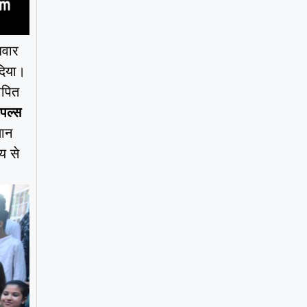
धवार
दिया।
थापित
ेपल्स
थान
य से