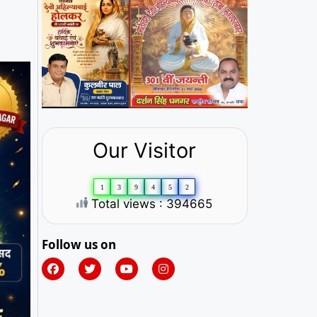
Our Visitor
1
3
9
4
5
2
Total views : 394665
Follow us on