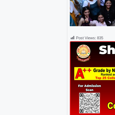
Post Views:
835