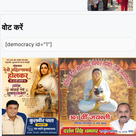
वोट करें
[democracy id="1"]