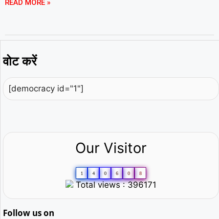
READ MORE »
वोट करें
[democracy id="1"]
Our Visitor
1
4
0
6
0
8
Total views : 396171
Follow us on