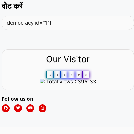
वोट करें
[democracy id="1"]
Our Visitor
1
3
9
7
9
5
Total views : 395133
Follow us on