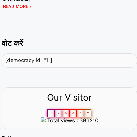
READ MORE »
वोट करें
[democracy id="1"]
Our Visitor
1
4
0
6
3
7
Total views : 396210