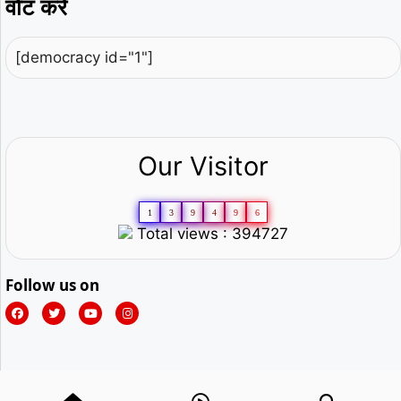
वोट करें
[democracy id="1"]
Our Visitor
1
3
9
4
9
6
Total views : 394727
Follow us on