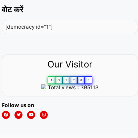
वोट करें
[democracy id="1"]
Our Visitor
1
3
9
7
8
0
Total views : 395113
Follow us on