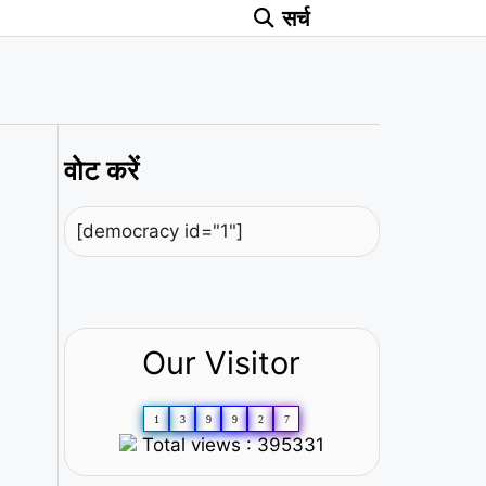
सर्च
वोट करें
[democracy id="1"]
Our Visitor
1
3
9
9
2
7
Total views : 395331