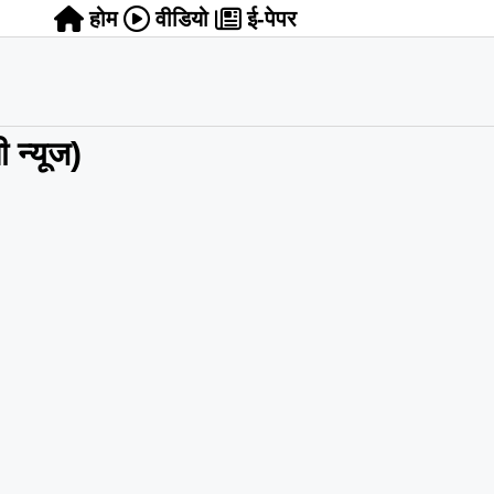
होम
वीडियो
ई-पेपर
न्यूज)