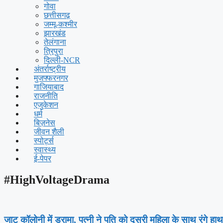
गोवा
छत्तीसगढ़
जम्मू-कश्मीर
झारखंड
तेलंगाना
त्रिपुरा
दिल्ली-NCR
अंतर्राष्ट्रीय
मुजफ्फरनगर
गाजियाबाद
राजनीति
एजुकेशन
धर्म
बिज़नेस
जीवन शैली
स्पोर्ट्स
स्वास्थ्य
ई-पेपर
#HighVoltageDrama
जाट कॉलोनी में ड्रामा, पत्नी ने पति को दूसरी महिला के साथ रंगे हा