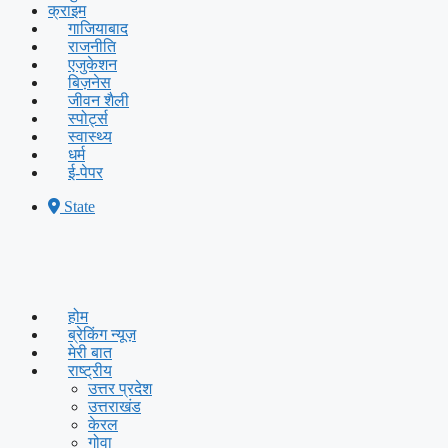
क्राइम
गाजियाबाद
राजनीति
एजुकेशन
बिज़नेस
जीवन शैली
स्पोर्ट्स
स्वास्थ्य
धर्म
ई-पेपर
State
होम
ब्रेकिंग न्यूज़
मेरी बात
राष्ट्रीय
उत्तर प्रदेश
उत्तराखंड
केरल
गोवा