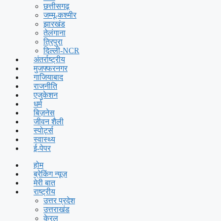
छत्तीसगढ़
जम्मू-कश्मीर
झारखंड
तेलंगाना
त्रिपुरा
दिल्ली-NCR
अंतर्राष्ट्रीय
मुजफ्फरनगर
गाजियाबाद
राजनीति
एजुकेशन
धर्म
बिज़नेस
जीवन शैली
स्पोर्ट्स
स्वास्थ्य
ई-पेपर
होम
ब्रेकिंग न्यूज़
मेरी बात
राष्ट्रीय
उत्तर प्रदेश
उत्तराखंड
केरल