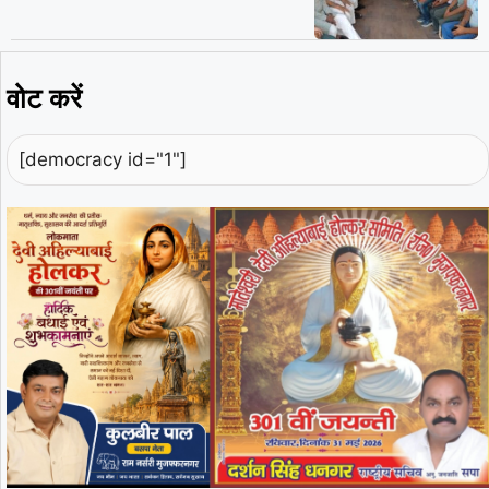
वोट करें
[democracy id="1"]