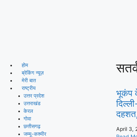
सतर
होम
ब्रेकिंग न्यूज़
मेरी बात
राष्ट्रीय
भूकंप 
उत्तर प्रदेश
दिल्ली
उत्तराखंड
केरल
दहशत, 
गोवा
छत्तीसगढ़
April 3,
जम्मू-कश्मीर
Read Mo