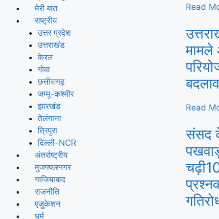
Read Mo
मेरी बात
राष्ट्रीय
उत्तरा
उत्तर प्रदेश
उत्तराखंड
मामले 
केरल
परियोज
गोवा
बदला
छत्तीसगढ़
जम्मू-कश्मीर
झारखंड
Read Mo
तेलंगाना
संसद 
त्रिपुरा
दिल्ली-NCR
पखवाड़ा
अंतर्राष्ट्रीय
चढ़ी10
मुजफ्फरनगर
गाजियाबाद
प्रश्न
राजनीति
गतिरो
एजुकेशन
धर्म