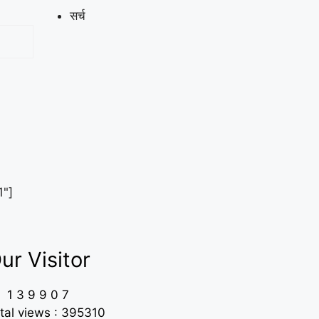
सर्च
1"]
ur Visitor
1
3
9
9
0
7
tal views : 395310