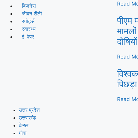
Read Mo
बिज़नेस
जीवन शैली
पीएम म
स्पोर्ट्स
मामलों
स्वास्थ्य
ई-पेपर
दोषियो
Read Mo
विश्वक
पिछड़ा
Read Mo
उत्तर प्रदेश
उत्तराखंड
केरल
गोवा