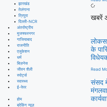
झारखंड
तेलंगाना
त्रिपुरा
खबरें 
दिल्ली-NCR
अंतर्राष्ट्रीय
मुजफ्फरनगर
गाजियाबाद
लोकसभा
राजनीति
के पार
एजुकेशन
विधेय
धर्म
बिज़नेस
जीवन शैली
Read Mo
स्पोर्ट्स
संसद म
स्वास्थ्य
ई-पेपर
मंगलवा
कार्य
होम
ब्रेकिंग न्यूज़