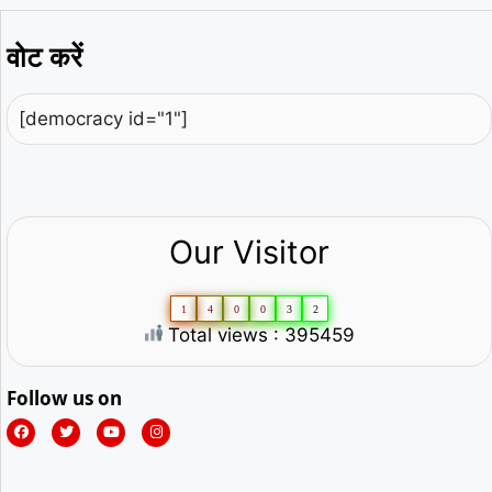
वोट करें
[democracy id="1"]
Our Visitor
1
4
0
0
3
2
Total views : 395459
Follow us on