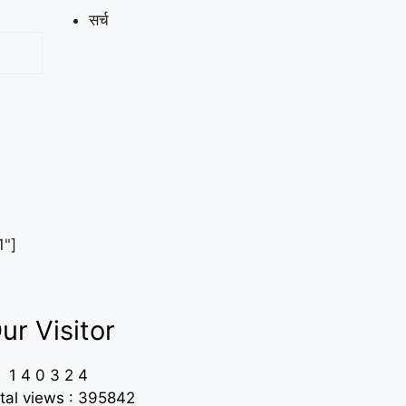
सर्च
1"]
ur Visitor
1
4
0
3
2
4
tal views : 395842