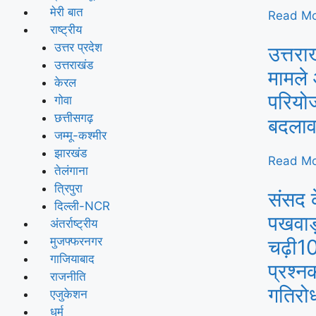
मेरी बात
Read Mo
राष्ट्रीय
उत्तर प्रदेश
उत्तरा
उत्तराखंड
मामले 
केरल
परियोज
गोवा
छत्तीसगढ़
बदला
जम्मू-कश्मीर
झारखंड
Read Mo
तेलंगाना
त्रिपुरा
संसद 
दिल्ली-NCR
पखवाड़ा
अंतर्राष्ट्रीय
मुजफ्फरनगर
चढ़ी10
गाजियाबाद
प्रश्न
राजनीति
गतिरो
एजुकेशन
धर्म