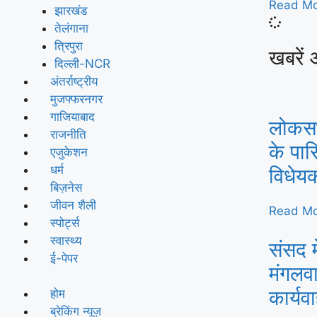
Read Mo
झारखंड
तेलंगाना
त्रिपुरा
खबरें 
दिल्ली-NCR
अंतर्राष्ट्रीय
मुजफ्फरनगर
गाजियाबाद
लोकसभा
राजनीति
के पार
एजुकेशन
धर्म
विधेय
बिज़नेस
जीवन शैली
Read Mo
स्पोर्ट्स
स्वास्थ्य
संसद म
ई-पेपर
मंगलवा
कार्य
होम
ब्रेकिंग न्यूज़