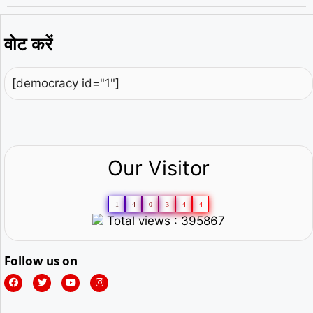
वोट करें
[democracy id="1"]
Our Visitor
1
4
0
3
4
4
Total views : 395867
Follow us on