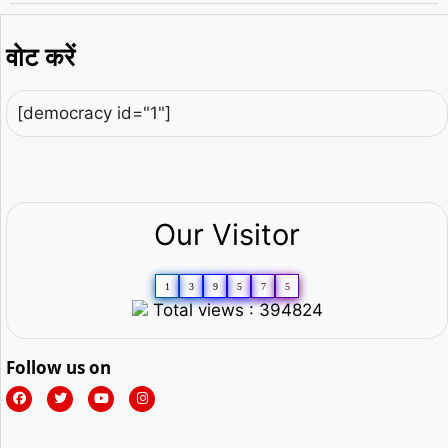
वोट करें
[democracy id="1"]
Our Visitor
1
3
9
5
7
5
Total views : 394824
Follow us on