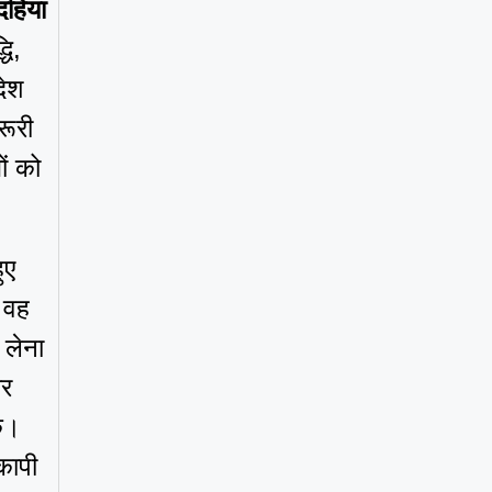
 दहिया
धि,
देश
रूरी
ों को
हुए
 वह
 लेना
और
ें।
कापी