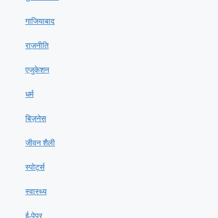
गाजियाबाद
राजनीति
एजुकेशन
धर्म
बिज़नेस
जीवन शैली
स्पोर्ट्स
स्वास्थ्य
ई-पेपर