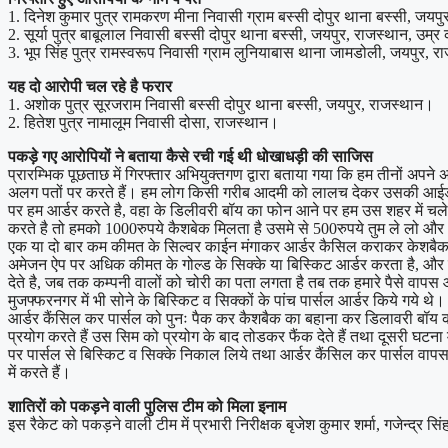
1. दिनेश कुमार पुत्र रामकरण मीना निवासी ग्राम बस्सी दोपुर थाना बस्सी, जयपु
2. सूर्या पुत्र बाबूलाल निवासी बस्सी दोपुर थाना बस्सी, जयपुर, राजस्थान, उम्र
3. भूप सिंह पुत्र रामस्वरूप निवासी ग्राम लुनियाबास थाना जामडोली, जयपुर, र
यह दो आरोपी चल रहे है फरार
1. अशोक पुत्र सूरजराम निवासी बस्सी दोपुर थाना बस्सी, जयपुर, राजस्थान।
2. हितेश पुत्र नामालूम निवासी दोसा, राजस्थान।
पकड़े गए आरोपियों ने बताया कैसे रची गई थी धोखाधड़ी की साजिस
प्रारम्भिक पूछताछ में गिरफ्तार अभियुक्तगण द्वारा बताया गया कि हम तीनों अपन
अलग पतों पर करते हैं। हम लोग किसी गरीब आदमी को लालच देकर उसकी आईडी पर 
पर हम आर्डर करते है, वहा के डिलीवरी बॉय का फोन आने पर हम उस शहर में चले
करते है तो हमको 1000रुपये कैशबेक मिलता है उसमे से 500रुपये तुम ले लो और 500
एक या दो बार कम कीमत के सिल्वर काईन मंगाकर आर्डर कैसिल कराकर केशबैक के 
अमेजन ऐप पर अधिक कीमत के गोल्ड के सिक्के या बिस्किट आर्डर करता है, और 
देते है, जब तक कम्पनी वालों को चोरी का पता लगता है तब तक हमारे पैसे वापस 
मुजफ्फरनगर में भी सोने के बिस्किट व सिक्कों के पांच पार्सल आर्डर किये गये
आर्डर कैंसिल कर पार्सल को पुनः पैक कर कैशबैक का बहाना कर डिलावरी बॉय को
प्रयोग करते हैं उस सिम को प्रयोग के बाद तोडकर फैंक देते हैं तथा दूसरी घटना म
पर पार्सल से बिस्किट व सिक्के निकाल लिये तथा आर्डर कैंसिल कर पार्सल वापस
में करते हैं।
शातिरों को पकड़ने वाली पुलिस टीम को मिला इनाम
इस रैकेट को पकड़ने वाली टीम में प्रभारी निरीक्षक बृजेश कुमार शर्मा, गजेन्द्र 