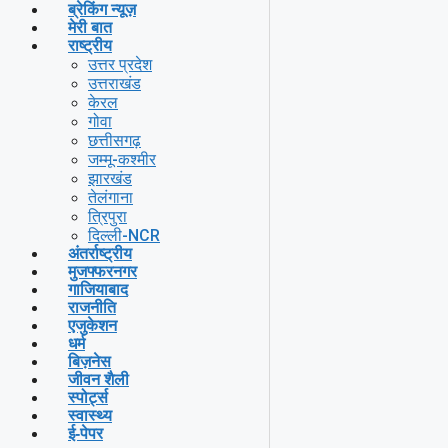
ब्रेकिंग न्यूज़
मेरी बात
राष्ट्रीय
उत्तर प्रदेश
उत्तराखंड
केरल
गोवा
छत्तीसगढ़
जम्मू-कश्मीर
झारखंड
तेलंगाना
त्रिपुरा
दिल्ली-NCR
अंतर्राष्ट्रीय
मुजफ्फरनगर
गाजियाबाद
राजनीति
एजुकेशन
धर्म
बिज़नेस
जीवन शैली
स्पोर्ट्स
स्वास्थ्य
ई-पेपर