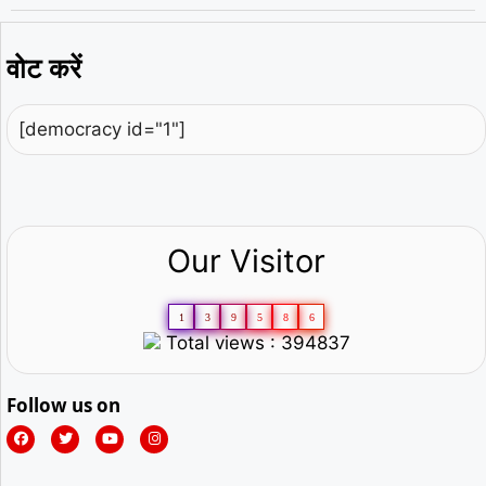
वोट करें
[democracy id="1"]
Our Visitor
1
3
9
5
8
6
Total views : 394837
Follow us on