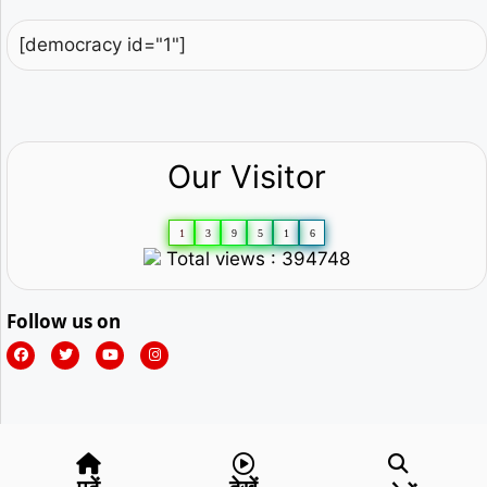
[democracy id="1"]
Our Visitor
1
3
9
5
1
6
Total views : 394748
Follow us on