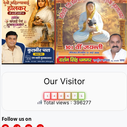
Our Visitor
1
4
0
6
7
5
Total views : 396277
Follow us on