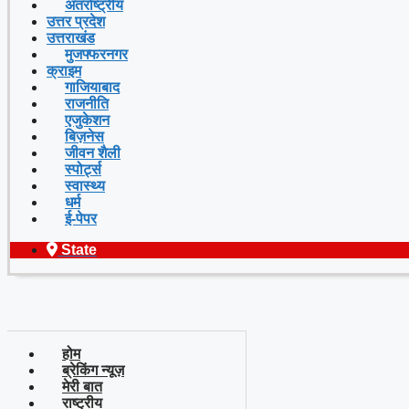
अंतर्राष्ट्रीय
उत्तर प्रदेश
उत्तराखंड
मुजफ्फरनगर
क्राइम
गाजियाबाद
राजनीति
एजुकेशन
बिज़नेस
जीवन शैली
स्पोर्ट्स
स्वास्थ्य
धर्म
ई-पेपर
State
होम
ब्रेकिंग न्यूज़
मेरी बात
राष्ट्रीय