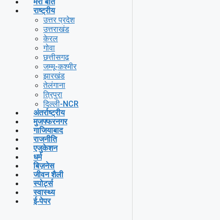
मेरी बात
राष्ट्रीय
उत्तर प्रदेश
उत्तराखंड
केरल
गोवा
छत्तीसगढ़
जम्मू-कश्मीर
झारखंड
तेलंगाना
त्रिपुरा
दिल्ली-NCR
अंतर्राष्ट्रीय
मुजफ्फरनगर
गाजियाबाद
राजनीति
एजुकेशन
धर्म
बिज़नेस
जीवन शैली
स्पोर्ट्स
स्वास्थ्य
ई-पेपर