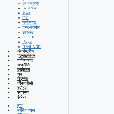
उत्तर प्रदेश
उत्तराखंड
केरल
गोवा
छत्तीसगढ़
जम्मू-कश्मीर
झारखंड
तेलंगाना
त्रिपुरा
दिल्ली-NCR
अंतर्राष्ट्रीय
मुजफ्फरनगर
गाजियाबाद
राजनीति
एजुकेशन
धर्म
बिज़नेस
जीवन शैली
स्पोर्ट्स
स्वास्थ्य
ई-पेपर
होम
ब्रेकिंग न्यूज़