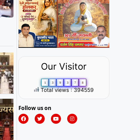
Our Visitor
1
3
9
3
7
8
Total views : 394559
Follow us on