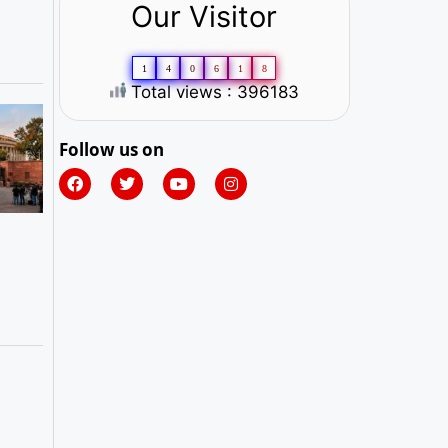
Our Visitor
1
4
0
6
1
8
Total views : 396183
Follow us on