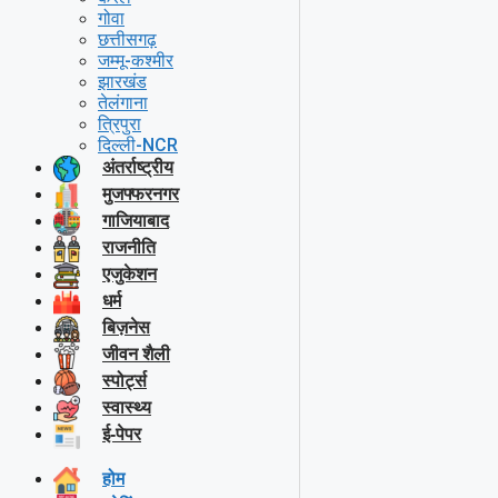
गोवा
छत्तीसगढ़
जम्मू-कश्मीर
झारखंड
तेलंगाना
त्रिपुरा
दिल्ली-NCR
अंतर्राष्ट्रीय
मुजफ्फरनगर
गाजियाबाद
राजनीति
एजुकेशन
धर्म
बिज़नेस
जीवन शैली
स्पोर्ट्स
स्वास्थ्य
ई-पेपर
होम