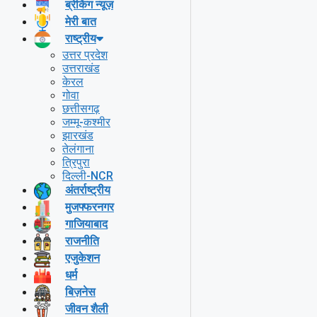
ब्रेकिंग न्यूज़
मेरी बात
राष्ट्रीय
उत्तर प्रदेश
उत्तराखंड
केरल
गोवा
छत्तीसगढ़
जम्मू-कश्मीर
झारखंड
तेलंगाना
त्रिपुरा
दिल्ली-NCR
अंतर्राष्ट्रीय
मुजफ्फरनगर
गाजियाबाद
राजनीति
एजुकेशन
धर्म
बिज़नेस
जीवन शैली