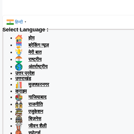
हिन्दी
▼
Select Language :
होम
ब्रेकिंग न्यूज़
मेरी बात
राष्ट्रीय
अंतर्राष्ट्रीय
उत्तर प्रदेश
उत्तराखंड
मुजफ्फरनगर
क्राइम
गाजियाबाद
राजनीति
एजुकेशन
बिज़नेस
जीवन शैली
स्पोर्ट्स