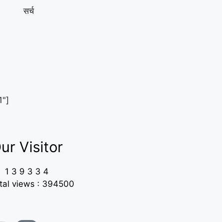
सर्च
1"]
ur Visitor
1
3
9
3
3
4
tal views : 394500