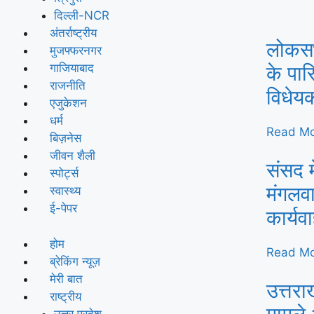
दिल्ली-NCR
अंतर्राष्ट्रीय
लोकसभा
मुजफ्फरनगर
गाजियाबाद
के पार
राजनीति
विधेय
एजुकेशन
धर्म
Read Mo
बिज़नेस
जीवन शैली
संसद म
स्पोर्ट्स
मंगलवा
स्वास्थ्य
ई-पेपर
कार्य
होम
Read Mo
ब्रेकिंग न्यूज़
मेरी बात
उत्तरा
राष्ट्रीय
उत्तर प्रदेश