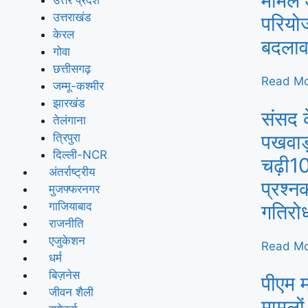
मामले 
उत्तराखंड
परियोज
केरल
बदला
गोवा
छत्तीसगढ़
Read Mo
जम्मू-कश्मीर
झारखंड
संसद 
तेलंगाना
पखवाड़ा
त्रिपुरा
दिल्ली-NCR
चढ़ी10
अंतर्राष्ट्रीय
प्रश्न
मुजफ्फरनगर
गाजियाबाद
गतिरो
राजनीति
एजुकेशन
Read Mo
धर्म
बिज़नेस
पीएम म
जीवन शैली
मामलों