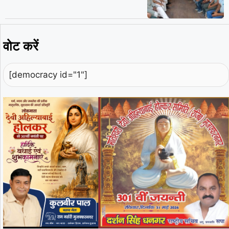
वोट करें
[democracy id="1"]