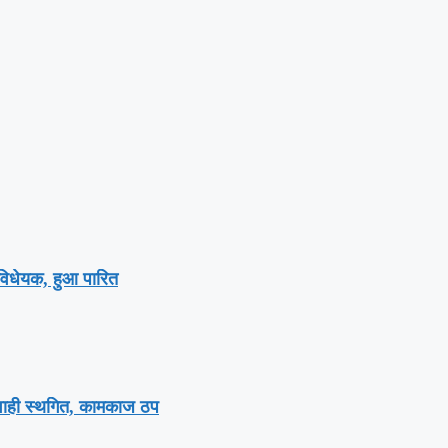
स विधेयक, हुआ पारित
र्यवाही स्थगित, कामकाज ठप