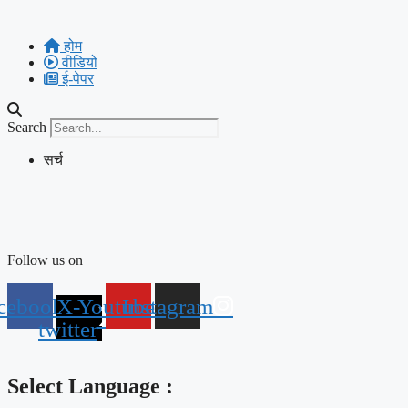
Skip
to
होम
content
वीडियो
ई-पेपर
Search
सर्च
Follow us on
cebook
X-
Youtube
Instagram
twitter
Select Language :