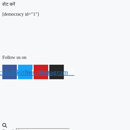
वोट करें
[democracy id="1"]
Follow us on
cebook
Twitter
Youtube
Instagram